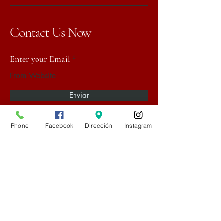
Contact Us Now
Enter your Email
Enviar
Phone
Facebook
Dirección
Instagram
(719) 358-9694
2356 S Academy Blvd,
Colorado Springs, CO
80916