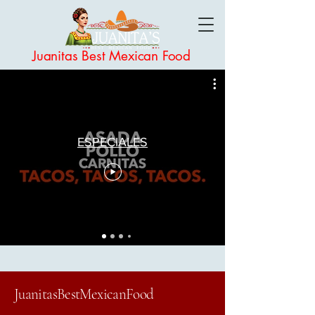
Juanitas Best Mexican Food
ESPECIALES
JuanitasBestMexicanFood